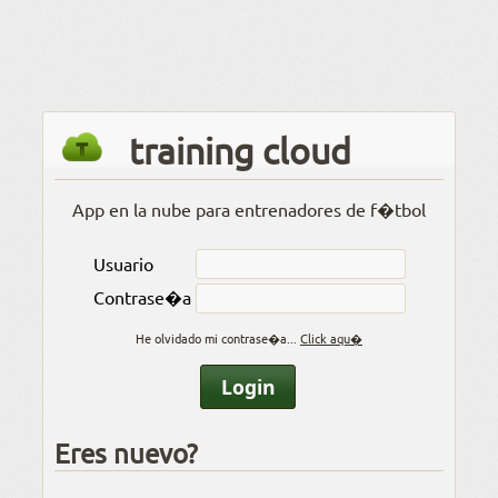
training cloud
App en la nube para entrenadores de f�tbol
Usuario
Contrase�a
He olvidado mi contrase�a...
Click aqu�
Eres nuevo?